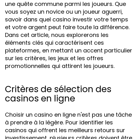
une quête commune parmi les joueurs. Que
vous soyez un novice ou un joueur aguerri,
savoir dans quel casino investir votre temps
et votre argent peut faire toute la différence.
Dans cet article, nous explorerons les
éléments clés qui caractérisent ces
plateformes, en mettant un accent particulier
sur les critères, les jeux et les offres
promotionnelles qui attirent les joueurs.
Critères de sélection des
casinos en ligne
Choisir un casino en ligne n'est pas une tâche
à prendre à la légère. Pour identifier les
casinos qui offrent les meilleurs retours sur
investissement, plusieurs critères doivent être