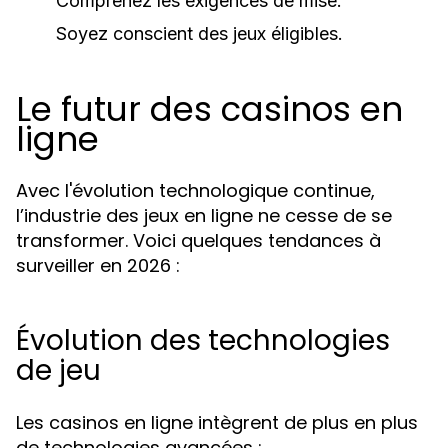
Comprenez les exigences de mise.
Soyez conscient des jeux éligibles.
Le futur des casinos en
ligne
Avec l'évolution technologique continue,
l’industrie des jeux en ligne ne cesse de se
transformer. Voici quelques tendances à
surveiller en 2026 :
Évolution des technologies
de jeu
Les casinos en ligne intègrent de plus en plus
de technologies avancées :