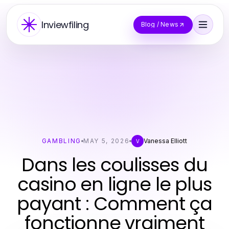
Inviewfiling
Blog / News
GAMBLING
MAY 5, 2026
Vanessa Elliott
V
Dans les coulisses du
casino en ligne le plus
payant : Comment ça
fonctionne vraiment