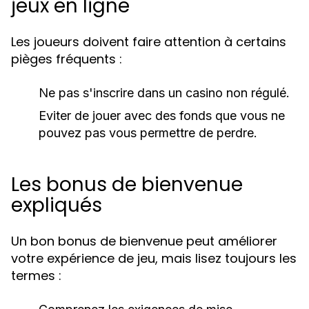
jeux en ligne
Les joueurs doivent faire attention à certains
pièges fréquents :
Ne pas s'inscrire dans un casino non régulé.
Eviter de jouer avec des fonds que vous ne
pouvez pas vous permettre de perdre.
Les bonus de bienvenue
expliqués
Un bon bonus de bienvenue peut améliorer
votre expérience de jeu, mais lisez toujours les
termes :