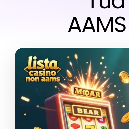
Tua
AAMS 