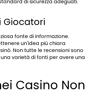
 standard di sicurezza adeguati.
i Giocatori
eziosa fonte di informazione.
ottenere un'idea più chiara
sinò. Non tutte le recensioni sono
e una varietà di fonti per avere una
nei Casino Non