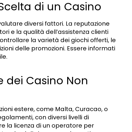
 Scelta di un Casino
lutare diversi fattori. La reputazione
ori e la qualità dell’assistenza clienti
ontrollare la varietà dei giochi offerti, le
izioni delle promozioni. Essere informati
le.
e dei Casino Non
izioni estere, come Malta, Curacao, o
golamenti, con diversi livelli di
re la licenza di un operatore per