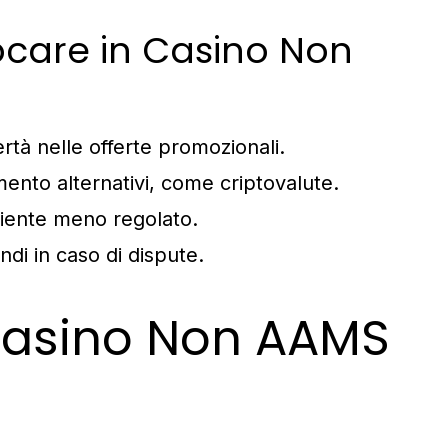
ocare in Casino Non
rtà nelle offerte promozionali.
amento alternativi, come criptovalute.
biente meno regolato.
ndi in caso di dispute.
Casino Non AAMS