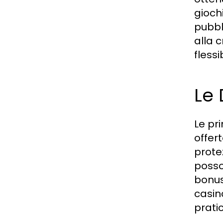
gioch
pubbli
alla 
flessi
Le 
Le pr
offer
prote
posso
bonus
casin
prati