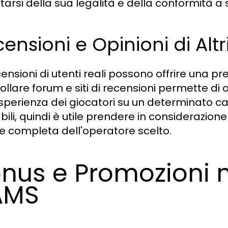
tarsi della sua legalità e della conformità a
ensioni e Opinioni di Altr
ensioni di utenti reali possono offrire una pr
ollare forum e siti di recensioni permette di 
esperienza dei giocatori su un determinato ca
bili, quindi è utile prendere in considerazion
ne completa dell'operatore scelto.
nus e Promozioni 
AMS