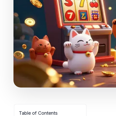
Table of Contents