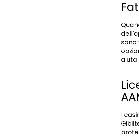
Fat
Quand
dell’o
sono t
opzio
aiuta 
Li
AA
I cas
Gibilt
prote