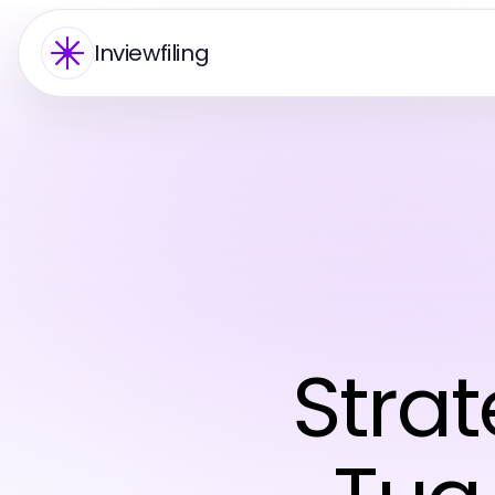
Inviewfiling
Strat